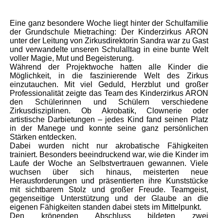
Eine ganz besondere Woche liegt hinter der Schulfamilie
der Grundschule Mietraching: Der Kinderzirkus ARON
unter der Leitung von Zirkusdirektorin Sandra war zu Gast
und verwandelte unseren Schulalltag in eine bunte Welt
voller Magie, Mut und Begeisterung.
Während der Projektwoche hatten alle Kinder die
Möglichkeit, in die faszinierende Welt des Zirkus
einzutauchen. Mit viel Geduld, Herzblut und großer
Professionalität zeigte das Team des Kinderzirkus ARON
den Schülerinnen und Schülern verschiedene
Zirkusdisziplinen. Ob Akrobatik, Clownerie oder
artistische Darbietungen – jedes Kind fand seinen Platz
in der Manege und konnte seine ganz persönlichen
Stärken entdecken.
Dabei wurden nicht nur akrobatische Fähigkeiten
trainiert. Besonders beeindruckend war, wie die Kinder im
Laufe der Woche an Selbstvertrauen gewannen. Viele
wuchsen über sich hinaus, meisterten neue
Herausforderungen und präsentierten ihre Kunststücke
mit sichtbarem Stolz und großer Freude. Teamgeist,
gegenseitige Unterstützung und der Glaube an die
eigenen Fähigkeiten standen dabei stets im Mittelpunkt.
Den krönenden Abschluss bildeten zwei