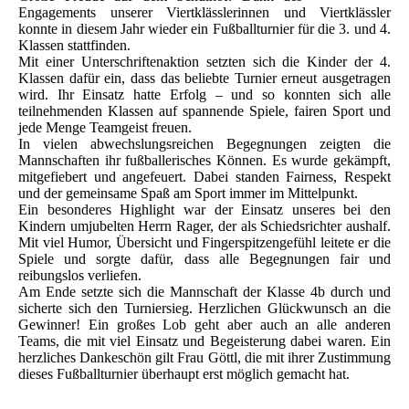
Engagements unserer Viertklässlerinnen und Viertklässler
konnte in diesem Jahr wieder ein Fußballturnier für die 3. und 4.
Klassen stattfinden.
Mit einer Unterschriftenaktion setzten sich die Kinder der 4.
Klassen dafür ein, dass das beliebte Turnier erneut ausgetragen
wird. Ihr Einsatz hatte Erfolg – und so konnten sich alle
teilnehmenden Klassen auf spannende Spiele, fairen Sport und
jede Menge Teamgeist freuen.
In vielen abwechslungsreichen Begegnungen zeigten die
Mannschaften ihr fußballerisches Können. Es wurde gekämpft,
mitgefiebert und angefeuert. Dabei standen Fairness, Respekt
und der gemeinsame Spaß am Sport immer im Mittelpunkt.
Ein besonderes Highlight war der Einsatz unseres bei den
Kindern umjubelten Herrn Rager, der als Schiedsrichter aushalf.
Mit viel Humor, Übersicht und Fingerspitzengefühl leitete er die
Spiele und sorgte dafür, dass alle Begegnungen fair und
reibungslos verliefen.
Am Ende setzte sich die Mannschaft der Klasse 4b durch und
sicherte sich den Turniersieg. Herzlichen Glückwunsch an die
Gewinner! Ein großes Lob geht aber auch an alle anderen
Teams, die mit viel Einsatz und Begeisterung dabei waren. Ein
herzliches Dankeschön gilt Frau Göttl, die mit ihrer Zustimmung
dieses Fußballturnier überhaupt erst möglich gemacht hat.