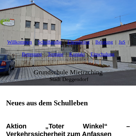
Willkommen
Schulfamilie
Elternbeirat
Beratung
JaS
Betreuung
Termine
Kontakt
Einschulung
Grundschule Mietraching
Stadt Deggendorf
Neues aus dem Schulleben
Aktion „Toter Winkel“ –
Verkehrssicherheit zum Anfassen