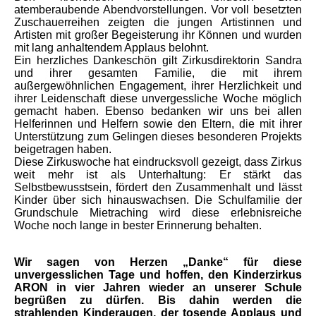
atemberaubende Abendvorstellungen. Vor voll besetzten
Zuschauerreihen zeigten die jungen Artistinnen und
Artisten mit großer Begeisterung ihr Können und wurden
mit lang anhaltendem Applaus belohnt.
Ein herzliches Dankeschön gilt Zirkusdirektorin Sandra
und ihrer gesamten Familie, die mit ihrem
außergewöhnlichen Engagement, ihrer Herzlichkeit und
ihrer Leidenschaft diese unvergessliche Woche möglich
gemacht haben. Ebenso bedanken wir uns bei allen
Helferinnen und Helfern sowie den Eltern, die mit ihrer
Unterstützung zum Gelingen dieses besonderen Projekts
beigetragen haben.
Diese Zirkuswoche hat eindrucksvoll gezeigt, dass Zirkus
weit mehr ist als Unterhaltung: Er stärkt das
Selbstbewusstsein, fördert den Zusammenhalt und lässt
Kinder über sich hinauswachsen. Die Schulfamilie der
Grundschule Mietraching wird diese erlebnisreiche
Woche noch lange in bester Erinnerung behalten.
Wir sagen von Herzen „Danke“ für diese
unvergesslichen Tage und hoffen, den Kinderzirkus
ARON in vier Jahren wieder an unserer Schule
begrüßen zu dürfen. Bis dahin werden die
strahlenden Kinderaugen, der tosende Applaus und